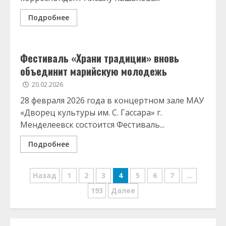
Подробнее
Фестиваль «Храни традиции» вновь
объединит марийскую молодежь
20.02.2026
28 февраля 2026 года в концертном зале МАУ
«Дворец культуры им. С. Гассара» г.
Менделеевск состоится Фестиваль...
Подробнее
Навигация
Назад
1
2
3
4
5
6
7
…
по
193
Далее
записям