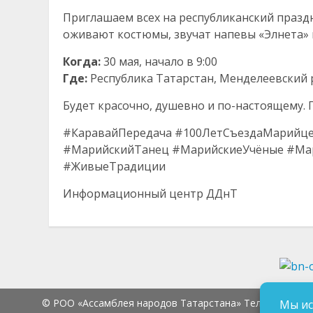
Приглашаем всех на республиканский праз
оживают костюмы, звучат напевы «Элнета» 
Когда:
30 мая, начало в 9:00
Где:
Республика Татарстан, Менделеевский р
Будет красочно, душевно и по-настоящему. 
#КаравайПередача #100ЛетСъездаМарийц
#МарийскийТанец #МарийскиеУчёные #Мар
#ЖивыеТрадиции
Информационный центр ДДнТ
© РОО «Ассамблея народов Татарстана» Тел.:
8 (843) 2
Мы ис