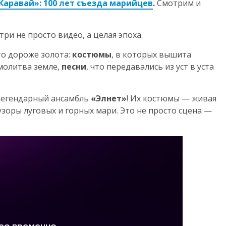
Каравай»: 100 лет съезда марийцев
.
Смотрим и
ри не просто видео, а целая эпоха.
то дороже золота:
костюмы
, в которых вышита
 молитва земле,
песни
, что передавались из уст в уста
 легендарный ансамбль
«Элнет»
! Их костюмы — живая
узоры луговых и горных мари. Это не просто сцена —