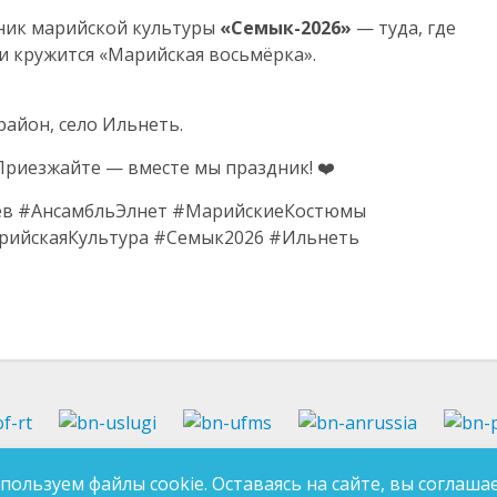
дник марийской культуры
«Семык-2026»
— туда, где
и кружится «Марийская восьмёрка».
айон, село Ильнеть.
Приезжайте — вместе мы праздник! ❤️
ев #АнсамбльЭлнет #МарийскиеКостюмы
ийскаяКультура #Семык2026 #Ильнеть
37-97-99
E-mail:
an-tatarstan@yandex.ru
пользуем файлы cookie. Оставаясь на сайте, вы соглашае
ДЛЯ 