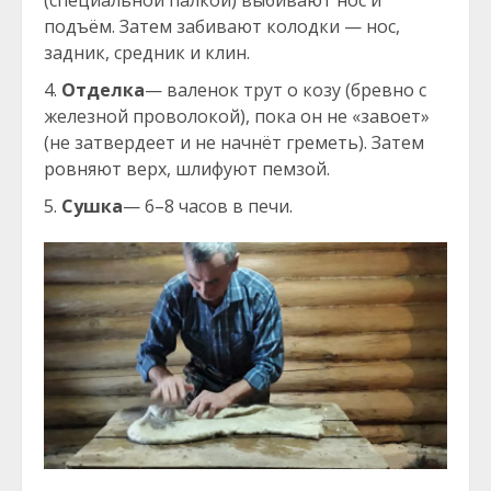
(специальной палкой) выбивают нос и
подъём. Затем забивают колодки — нос,
задник, средник и клин.
Отделка
— валенок трут о козу (бревно с
железной проволокой), пока он не «завоет»
(не затвердеет и не начнёт греметь). Затем
ровняют верх, шлифуют пемзой.
Сушка
— 6–8 часов в печи.