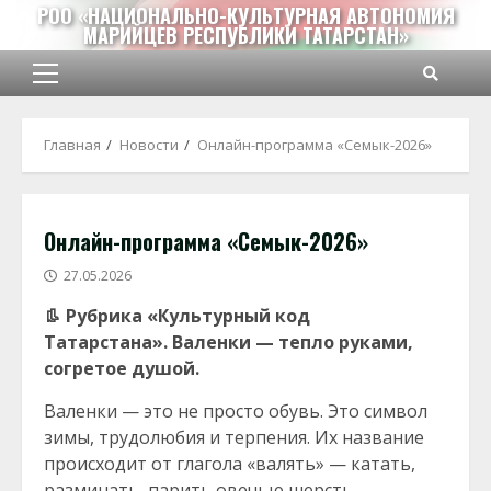
Перейти
РОО «НАЦИОНАЛЬНО-КУЛЬТУРНАЯ АВТОНОМИЯ
МАРИЙЦЕВ РЕСПУБЛИКИ ТАТАРСТАН»
к
содержимому
Основное
меню
Главная
Новости
Онлайн-программа «Семык-2026»
Онлайн-программа «Семык-2026»
27.05.2026
👢
Рубрика «Культурный код
Татарстана».
Валенки — тепло руками,
согретое душой.
Валенки — это не просто обувь. Это символ
зимы, трудолюбия и терпения. Их название
происходит от глагола «валять» — катать,
разминать, парить овечью шерсть.