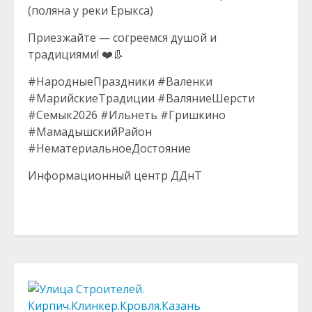
(поляна у реки Ерыкса)
Приезжайте — согреемся душой и
традициями! ❤️👢
#НародныеПраздники #Валенки
#МарийскиеТрадиции #ВаляниеШерсти
#Семык2026 #Ильнеть #Гришкино
#МамадышскийРайон
#НематериальноеДостояние
Информационный центр ДДнТ