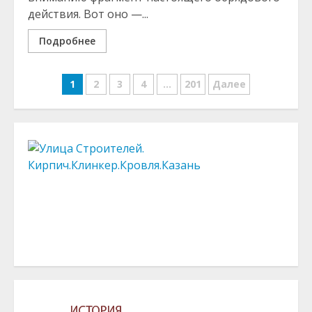
действия. Вот оно —...
Подробнее
Навигация
1
2
3
4
…
201
Далее
по
записям