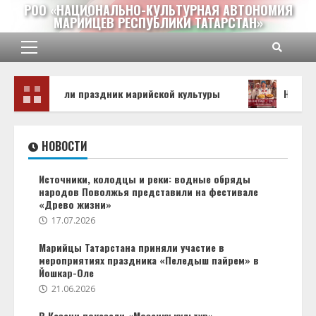
Перейти
РОО «НАЦИОНАЛЬНО-КУЛЬТУРНАЯ АВТОНОМИЯ
МАРИЙЦЕВ РЕСПУБЛИКИ ТАТАРСТАН»
к
содержимому
Основное
меню
не отметили праздник марийской культуры
Националь
НОВОСТИ
Источники, колодцы и реки: водные обряды
народов Поволжья представили на фестивале
«Древо жизни»
17.07.2026
Марийцы Татарстана приняли участие в
мероприятиях праздника «Пеледыш пайрем» в
Йошкар-Оле
21.06.2026
В Казани показали «Мозаику культур»