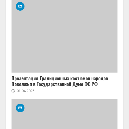
Евгений Рыжаков
3 октября
Олеся Антипова
6 октября
Валерий Галиев
3 ноября
Людмила Салахова
12 ноября
Эдуард Галеев
Презентация Традиционных костюмов народов
Поволжья в Государственной Думе ФС РФ
01.04.2025