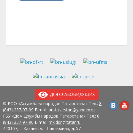
ДЛЯ СЛАБОВИДЯЩИХ
© РОО «Ассамблея народов Татарстана» Тел.:
8
(843) 237-97-99
E-mail:
an-tatarstan@yandex.ru
ГБУ «Дом Дружбы народов Татарстана» Тел.:
8
(843) 237-97-90
E-mail:
mk.ddn@tatar.ru
420107, г. Казань, ул. Павлюхина, д. 57