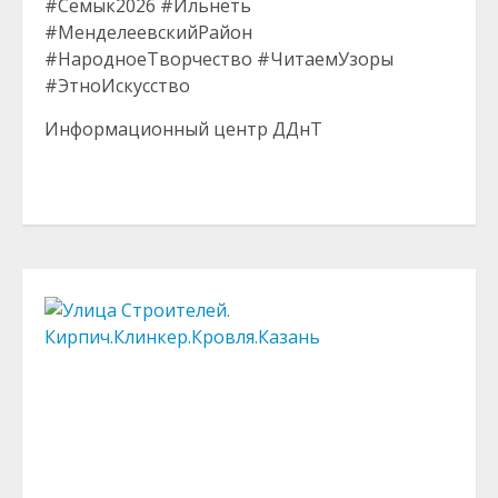
#Семык2026 #Ильнеть
#МенделеевскийРайон
#НародноеТворчество #ЧитаемУзоры
#ЭтноИскусство
Информационный центр ДДнТ