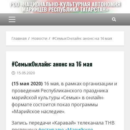
Перейти
РОО «НАЦИОНАЛЬНО-КУЛЬТУРНАЯ АВТОНОМИЯ
МАРИЙЦЕВ РЕСПУБЛИКИ ТАТАРСТАН»
к
содержимому
Основное
меню
Главная
Новости
#СемыкОнлайн: анонс на 16 мая
#СемыкОнлайн: анонс на 16 мая
15.05.2020
(15 мая 2020)
16 мая, в рамках организации и
проведения Республиканского праздника
марийской культуры «Семык» в онлайн-
формате состоится показ программы
«Марийское наследие».
Запись передачи «Каравай» телеканала ТНВ
посвящена
фестивалю «Марийское