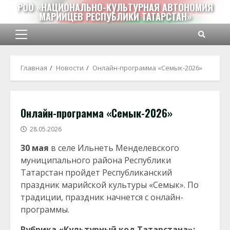
Перейти
РОО «НАЦИОНАЛЬНО-КУЛЬТУРНАЯ АВТОНОМИЯ
МАРИЙЦЕВ РЕСПУБЛИКИ ТАТАРСТАН»
к
содержимому
Основное
меню
Главная
Новости
Онлайн-программа «Семык-2026»
Онлайн-программа «Семык-2026»
28.05.2026
30 мая
в селе Ильнеть Менделевского
муниципального района Республики
Татарстан пройдет Республиканский
праздник марийской культуры «Семык». По
традиции, праздник начнется с онлайн-
программы.
Рубрика «Культурный код Татарстана»: