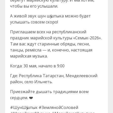
берегут марийскую культуру. И мы хотим,
чтобы вы его услышали.
А живой звук шун шӱшпыка можно будет
услышать совсем скоро!
Приглашаем всех на республиканский
праздник марийской культуры «Семык-2026».
Там вас ждут старинные обряды, песни,
танцы, ремёсла — и, конечно, настоящая
марийская музыка.
Когда: 30 мая, начало в 9:00
Где: Республика Татарстан, Менделеевский
район, село Ильнеть.
Приезжайте дышать традициями всем
сердцем. ❤️
#ШунШӱшпык #ЗемлянойСоловей