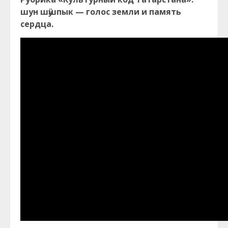
шун шӱшпык — голос земли и память
сердца.